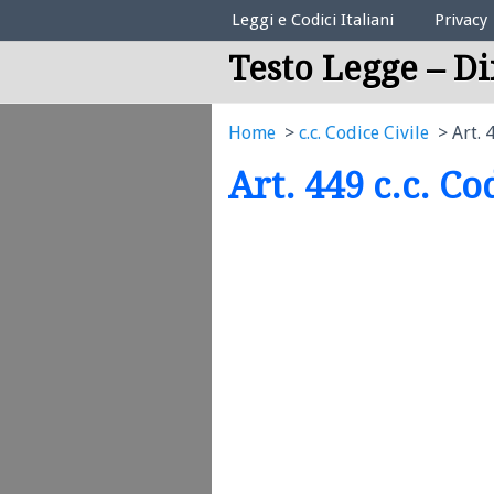
Elenco Codici Legali
Leggi e Codici Italiani
Privacy
Testo Legge – Di
Home
c.c. Codice Civile
Art. 
Art. 449 c.c. Co