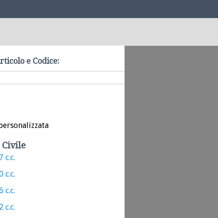
rticolo e Codice:
personalizzata
 Civile
 c.c.
 c.c.
 c.c.
 c.c.