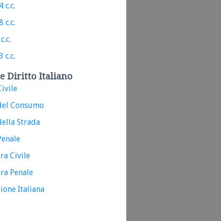
 c.c.
 c.c.
c.c.
 c.c.
e Diritto Italiano
ivile
del Consumo
ella Strada
Penale
ra Civile
ra Penale
ione Italiana