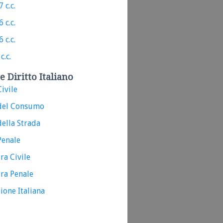
 c.c.
 c.c.
 c.c.
c.c.
e Diritto Italiano
ivile
del Consumo
ella Strada
Penale
ra Civile
ra Penale
ione Italiana