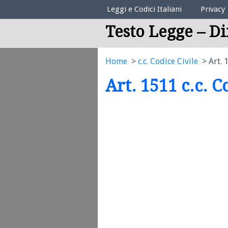
Elenco Codici Legali
Leggi e Codici Italiani
Privacy
Testo Legge – Di
Home
c.c. Codice Civile
Art. 
Art. 1511 c.c. C