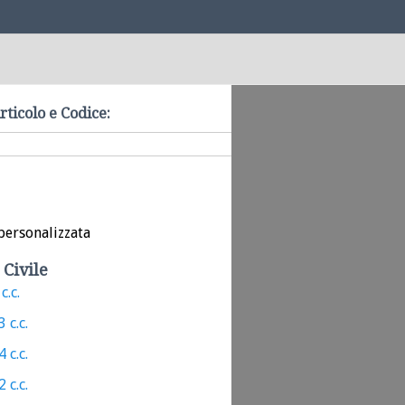
rticolo e Codice:
personalizzata
 Civile
c.c.
 c.c.
 c.c.
 c.c.