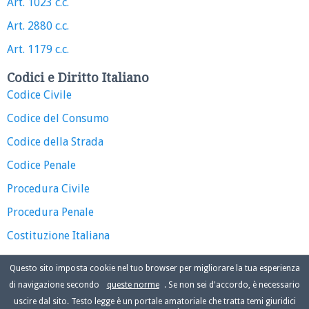
Art. 1023 c.c.
Art. 2880 c.c.
Art. 1179 c.c.
Codici e Diritto Italiano
Codice Civile
Codice del Consumo
Codice della Strada
Codice Penale
Procedura Civile
Procedura Penale
Costituzione Italiana
Questo sito imposta cookie nel tuo browser per migliorare la tua esperienza
di navigazione secondo
queste norme
. Se non sei d'accordo, è necessario
uscire dal sito. Testo legge è un portale amatoriale che tratta temi giuridici