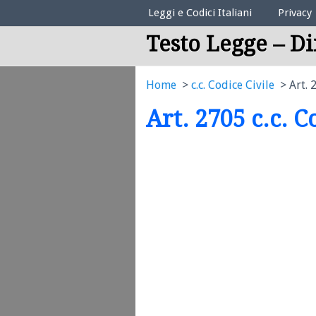
Elenco Codici Legali
Leggi e Codici Italiani
Privacy
Testo Legge – Di
Home
c.c. Codice Civile
Art. 
Art. 2705 c.c. C