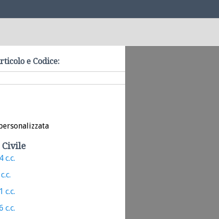
rticolo e Codice:
personalizzata
 Civile
 c.c.
c.c.
 c.c.
 c.c.