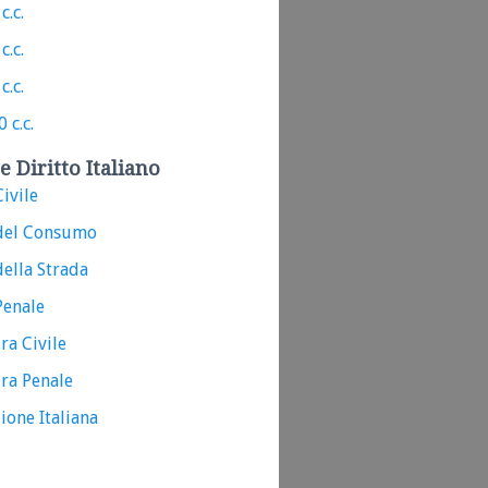
c.c.
c.c.
c.c.
 c.c.
e Diritto Italiano
ivile
del Consumo
ella Strada
Penale
ra Civile
ra Penale
ione Italiana