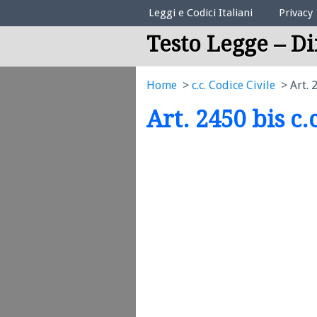
Elenco Codici Legali
Leggi e Codici Italiani
Privacy
Testo Legge – Di
Home
c.c. Codice Civile
Art. 
Art. 2450 bis c.