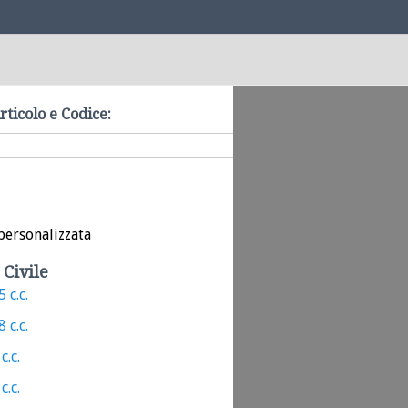
rticolo e Codice:
personalizzata
 Civile
 c.c.
 c.c.
c.c.
c.c.