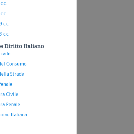
c.c.
c.c.
 c.c.
 c.c.
e Diritto Italiano
ivile
del Consumo
ella Strada
Penale
ra Civile
ra Penale
ione Italiana