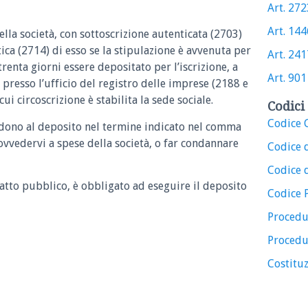
Art. 2723
Art. 1446
della società, con sottoscrizione autenticata (2703)
ica (2714) di esso se la stipulazione è avvenuta per
Art. 2417
renta giorni essere depositato per l’iscrizione, a
Art. 901 
presso l’ufficio del registro delle imprese (2188 e
cui circoscrizione è stabilita la sede sociale.
Codici 
Codice C
dono al deposito nel termine indicato nel comma
vvedervi a spese della società, o far condannare
Codice 
Codice d
 atto pubblico, è obbligato ad eseguire il deposito
Codice 
Procedu
Procedu
Costituz