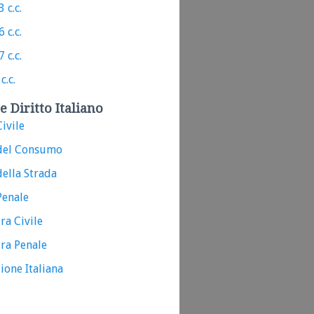
 c.c.
 c.c.
 c.c.
c.c.
e Diritto Italiano
ivile
del Consumo
ella Strada
Penale
ra Civile
ra Penale
ione Italiana