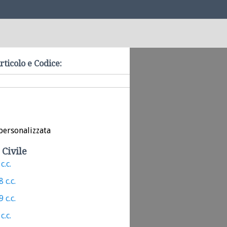
rticolo e Codice:
personalizzata
 Civile
c.c.
 c.c.
 c.c.
c.c.