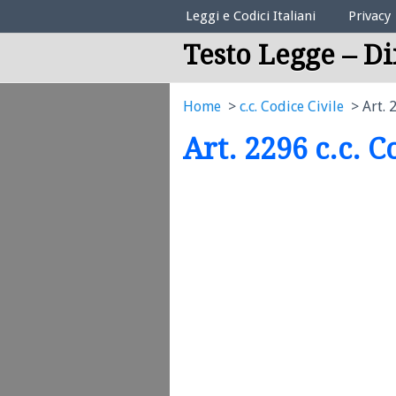
Elenco Codici Legali
Leggi e Codici Italiani
Privacy
Testo Legge – Di
Home
c.c. Codice Civile
Art. 
Art. 2296 c.c. C