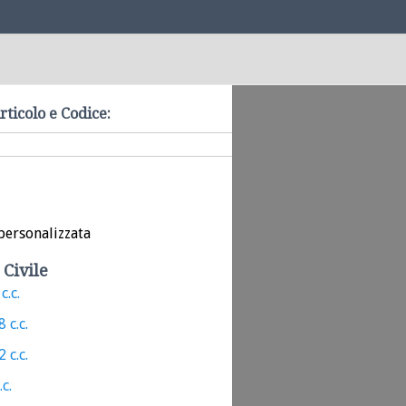
rticolo e Codice:
personalizzata
 Civile
c.c.
 c.c.
 c.c.
.c.