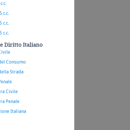
c.c.
 c.c.
 c.c.
 c.c.
e Diritto Italiano
ivile
del Consumo
ella Strada
Penale
ra Civile
ra Penale
ione Italiana