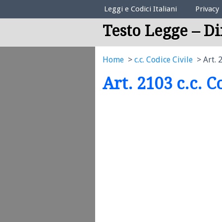
Elenco Codici Legali
Leggi e Codici Italiani
Privacy
Testo Legge – Di
Home
c.c. Codice Civile
Art. 
Art. 2103 c.c. C