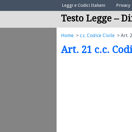
Elenco Codici Legali
Leggi e Codici Italiani
Privacy
Testo Legge – Di
Home
c.c. Codice Civile
Art. 
Art. 21 c.c. Cod