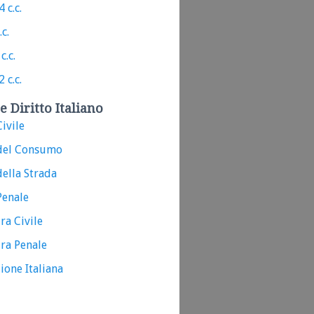
 c.c.
.c.
c.c.
 c.c.
e Diritto Italiano
ivile
del Consumo
ella Strada
Penale
ra Civile
ra Penale
ione Italiana