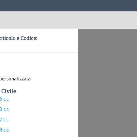
rticolo e Codice:
personalizzata
 Civile
 c.c.
 c.c.
 c.c.
 c.c.