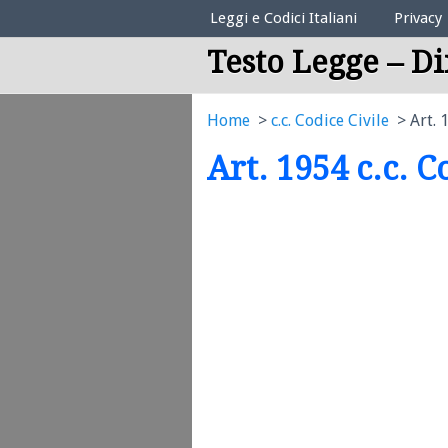
Elenco Codici Legali
Leggi e Codici Italiani
Privacy
Testo Legge – Di
Home
c.c. Codice Civile
Art. 
Art. 1954 c.c. C