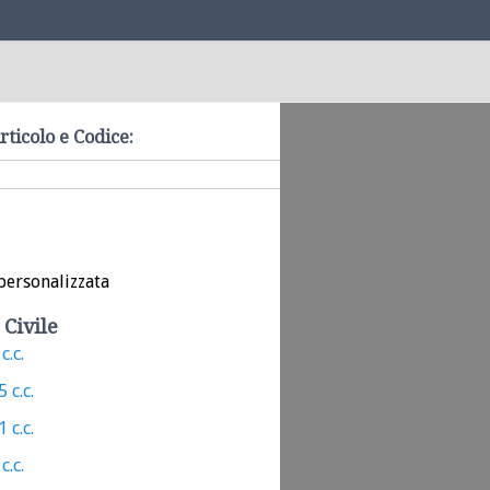
rticolo e Codice:
personalizzata
 Civile
c.c.
 c.c.
 c.c.
c.c.