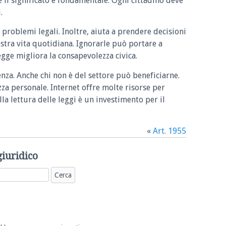
e il significato è fondamentale. Ogni cittadino deve
.
 problemi legali. Inoltre, aiuta a prendere decisioni
ostra vita quotidiana. Ignorarle può portare a
legge migliora la consapevolezza civica.
enza. Anche chi non è del settore può beneficiarne.
zza personale. Internet offre molte risorse per
la lettura delle leggi è un investimento per il
«
Art. 1955
giuridico