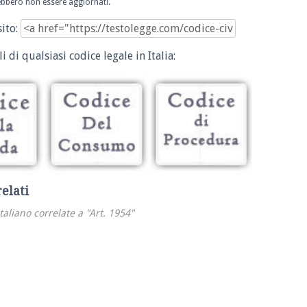
trebbero non essere aggiornati.
sito:
i di qualsiasi codice legale in Italia:
relati
italiano correlate a "Art. 1954"