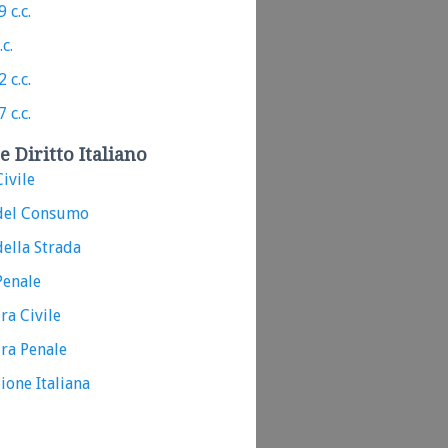
 c.c.
.c.
 c.c.
 c.c.
e Diritto Italiano
ivile
del Consumo
ella Strada
Penale
ra Civile
ra Penale
ione Italiana