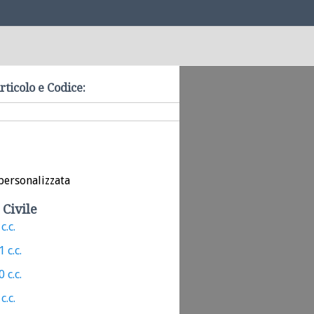
rticolo e Codice:
personalizzata
 Civile
c.c.
 c.c.
 c.c.
c.c.