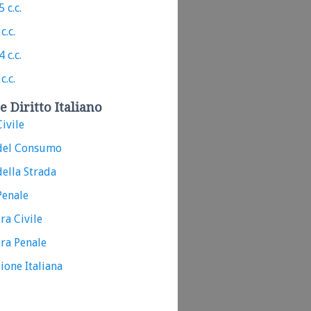
 c.c.
c.c.
 c.c.
c.c.
e Diritto Italiano
ivile
del Consumo
ella Strada
Penale
ra Civile
ra Penale
ione Italiana