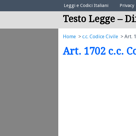
Elenco Codici Legali
Leggi e Codici Italiani
Privacy
Testo Legge – Di
Home
c.c. Codice Civile
Art. 
Art. 1702 c.c. C