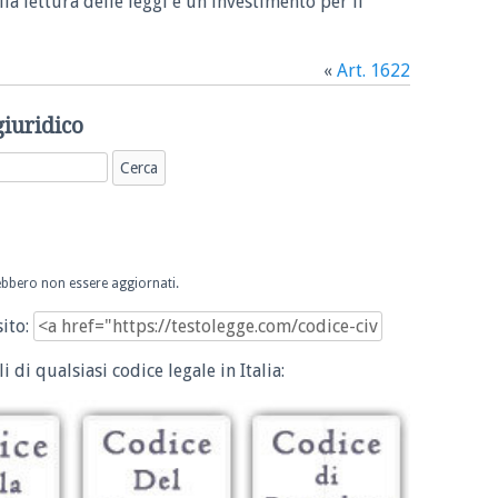
la lettura delle leggi è un investimento per il
«
Art. 1622
giuridico
trebbero non essere aggiornati.
sito:
i di qualsiasi codice legale in Italia: