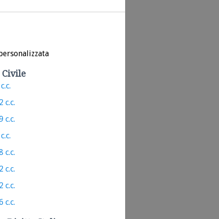
personalizzata
 Civile
c.c.
 c.c.
 c.c.
c.c.
 c.c.
 c.c.
 c.c.
 c.c.