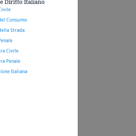
e Diritto Italiano
ivile
del Consumo
ella Strada
Penale
ra Civile
ra Penale
ione Italiana