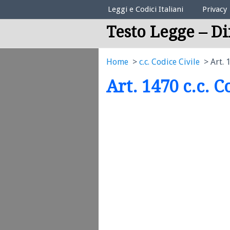
Elenco Codici Legali
Leggi e Codici Italiani
Privacy
Testo Legge – Di
Home
c.c. Codice Civile
Art. 
Art. 1470 c.c. C