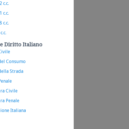
 c.c.
 c.c.
 c.c.
c.c.
e Diritto Italiano
ivile
del Consumo
ella Strada
Penale
ra Civile
ra Penale
ione Italiana