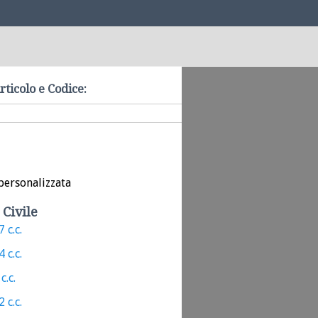
rticolo e Codice:
personalizzata
 Civile
 c.c.
 c.c.
c.c.
 c.c.