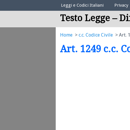
Elenco Codici Legali
Leggi e Codici Italiani
Privacy
Testo Legge – Di
Home
c.c. Codice Civile
Art. 
Art. 1249 c.c. C