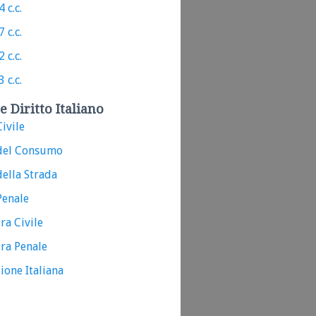
 c.c.
 c.c.
 c.c.
 c.c.
e Diritto Italiano
ivile
del Consumo
ella Strada
Penale
ra Civile
ra Penale
ione Italiana