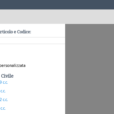
rticolo e Codice:
personalizzata
 Civile
 c.c.
c.c.
 c.c.
c.c.