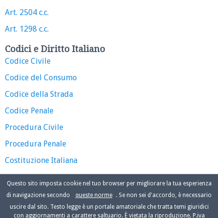
Art. 2504 c.c.
Art. 1298 c.c.
Codici e Diritto Italiano
Codice Civile
Codice del Consumo
Codice della Strada
Codice Penale
Procedura Civile
Procedura Penale
Costituzione Italiana
Questo sito imposta cookie nel tuo browser per migliorare la tua esperienza
di navigazione secondo
queste norme
. Se non sei d'accordo, è necessario
uscire dal sito. Testo legge è un portale amatoriale che tratta temi giuridici
con aggiornamenti a carattere saltuario. È vietata la riproduzione. P.iva