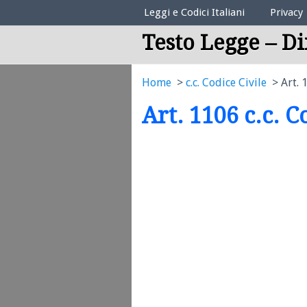
Elenco Codici Legali
Leggi e Codici Italiani
Privacy
Testo Legge – Di
Home
c.c. Codice Civile
Art. 
Art. 1106 c.c. C