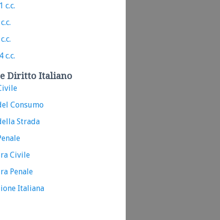
 c.c.
c.c.
c.c.
 c.c.
e Diritto Italiano
ivile
del Consumo
ella Strada
Penale
ra Civile
ra Penale
ione Italiana