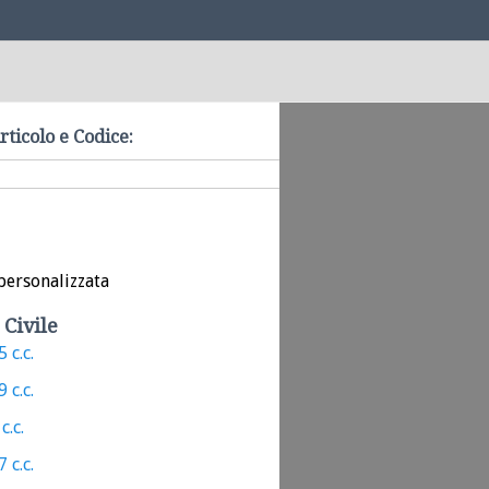
rticolo e Codice:
personalizzata
 Civile
 c.c.
 c.c.
c.c.
 c.c.