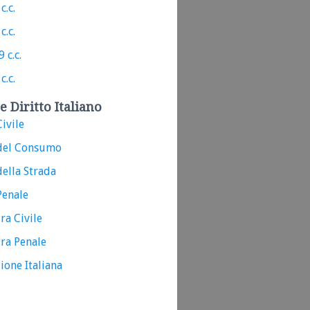
c.c.
c.c.
 c.c.
c.c.
e Diritto Italiano
ivile
del Consumo
ella Strada
Penale
ra Civile
ra Penale
ione Italiana