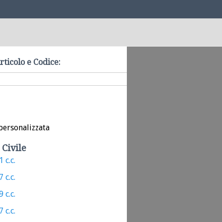
rticolo e Codice:
personalizzata
 Civile
 c.c.
 c.c.
 c.c.
 c.c.