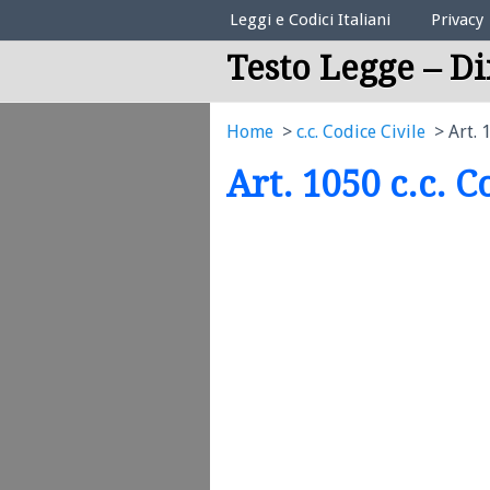
Elenco Codici Legali
Leggi e Codici Italiani
Privacy
Testo Legge – Di
Home
c.c. Codice Civile
Art. 
Art. 1050 c.c. C