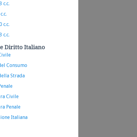
 c.c.
c.c.
 c.c.
 c.c.
e Diritto Italiano
ivile
del Consumo
ella Strada
Penale
ra Civile
ra Penale
ione Italiana