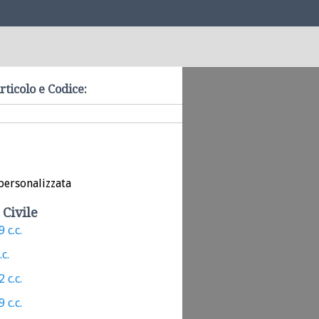
rticolo e Codice:
personalizzata
 Civile
 c.c.
.c.
 c.c.
 c.c.