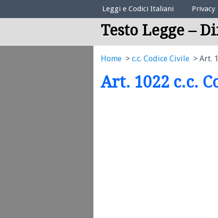
Elenco Codici Legali
Leggi e Codici Italiani
Privacy
Testo Legge – Di
Home
c.c. Codice Civile
Art. 
Art. 1022 c.c. C