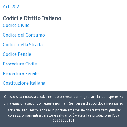
Art. 202
Codici e Diritto Italiano
Codice Civile
Codice del Consumo
Codice della Strada
Codice Penale
Procedura Civile
Procedura Penale
Costituzione Italiana
Questo sito imposta cookie nel tuo browser per migliorare la tua esperienza
di navigazione secondo
queste norme
. Se non sei d'accordo, è necessario
uscire dal sito. Testo legge è un portale amatoriale che tratta temi giuridici
con aggiornamenti a carattere saltuario. È vietata la riproduzione. P.iva
03808600161