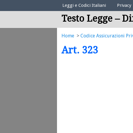
Elenco Codici Legali
Leggi e Codici Italiani
Privacy
Testo Legge – Di
Home
Codice Assicurazioni Pri
Art. 323