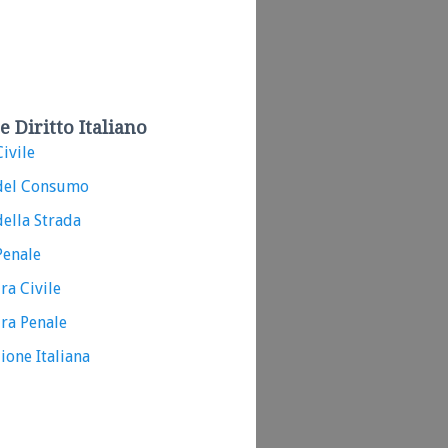
e Diritto Italiano
ivile
del Consumo
ella Strada
Penale
ra Civile
ra Penale
ione Italiana