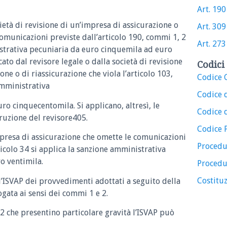
Art. 190
ocietà di revisione di un’impresa di assicurazione o
Art. 309
comunicazioni previste dall’articolo 190, commi 1, 2
Art. 273
istrativa pecuniaria da euro cinquemila ad euro
cato dal revisore legale o dalla società di revisione
Codici 
one o di riassicurazione che viola l’articolo 103,
Codice C
amministrativa
Codice 
ro cinquecentomila. Si applicano, altresì, le
Codice d
rruzione del revisore405.
Codice 
impresa di assicurazione che omette le comunicazioni
Procedu
rticolo 34 si applica la sanzione amministrativa
o ventimila.
Procedu
Costituz
 l’ISVAP dei provvedimenti adottati a seguito della
gata ai sensi dei commi 1 e 2.
 2 che presentino particolare gravità l’ISVAP può