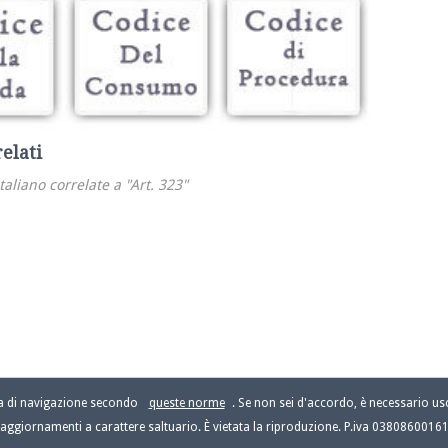
relati
italiano correlate a "Art. 323"
za di navigazione secondo
queste norme
. Se non sei d'accordo, è necessario usc
aggiornamenti a carattere saltuario. È vietata la riproduzione. P.iva 0380860016