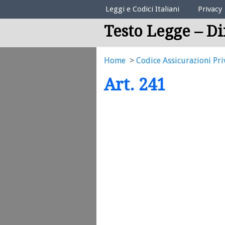
Elenco Codici Legali
Leggi e Codici Italiani
Privacy
Testo Legge – Di
Home
Codice Assicurazioni Pri
Art. 241