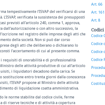
Art. 66
orma tempestivamente l’ISVAP del verificarsi di una
Art. 161
à. L’ISVAP, verificata la sussistenza dei presupposti
Art. 8
casi previsti all’articolo 240, comma 1, approva,
 dall’autorizzazione o con altro successivo, la
Codici 
iscrizione nel registro delle imprese degli atti che
Codice C
imento della società. Non si può dar corso
Codice 
imprese degli atti che deliberano o dichiarano lo
 consti l’accertamento di cui al presente comma.
Codice d
Codice 
i requisiti di onorabilità e di professionalità
inistro delle attività produttive di cui all’articolo
Procedu
uisiti, i liquidatori decadono dalla carica. Se
Procedu
o sostituzione entro trenta giorni dalla conoscenza
siti, l’ISVAP propone al Ministro delle attività
Costituz
dimento di liquidazione coatta amministrativa.
do le norme stabilite dal codice civile, ferme
a di riserve tecniche e di attività a copertura