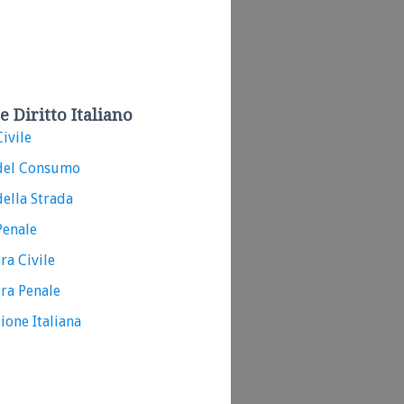
e Diritto Italiano
ivile
del Consumo
ella Strada
Penale
ra Civile
ra Penale
ione Italiana