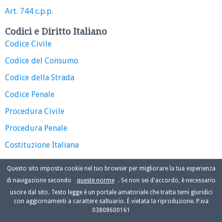
Art. 744 c.p.p.
Codici e Diritto Italiano
Codice Civile
Codice del Consumo
Codice della Strada
Codice Penale
Procedura Civile
Procedura Penale
Costituzione Italiana
Questo sito imposta cookie nel tuo browser per migliorare la tua esperienza
di navigazione secondo
queste norme
. Se non sei d'accordo, è necessario
uscire dal sito. Testo legge è un portale amatoriale che tratta temi giuridici
con aggiornamenti a carattere saltuario. È vietata la riproduzione. P.iva
03808600161