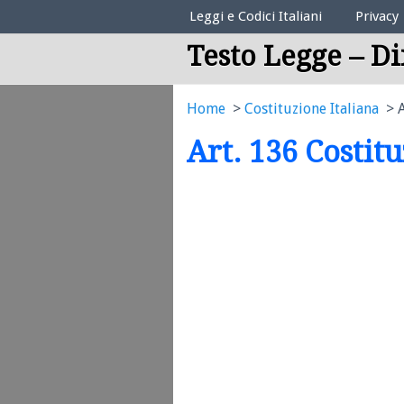
Elenco Codici Legali
Leggi e Codici Italiani
Privacy
Testo Legge – Di
Home
Costituzione Italiana
Art. 136 Costit