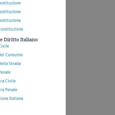
costituzione
costituzione
costituzione
 costituzione
e Diritto Italiano
ivile
del Consumo
ella Strada
Penale
ra Civile
ra Penale
ione Italiana