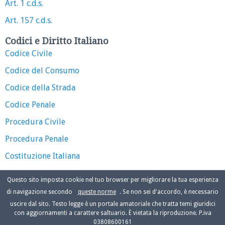
Art. 1 c.d.s.
Art. 157 c.d.s.
Codici e Diritto Italiano
Codice Civile
Codice del Consumo
Codice della Strada
Codice Penale
Procedura Civile
Procedura Penale
Costituzione Italiana
Questo sito imposta cookie nel tuo browser per migliorare la tua esperienza
di navigazione secondo
queste norme
. Se non sei d'accordo, è necessario
uscire dal sito. Testo legge è un portale amatoriale che tratta temi giuridici
con aggiornamenti a carattere saltuario. È vietata la riproduzione. P.iva
03808600161