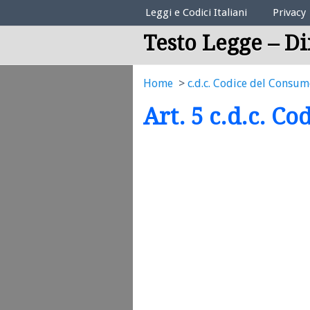
Elenco Codici Legali
Leggi e Codici Italiani
Privacy
Testo Legge – Di
Home
c.d.c. Codice del Consu
Art. 5 c.d.c. C