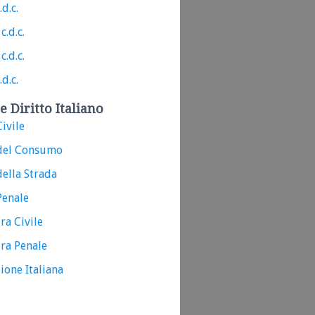
.d.c.
c.d.c.
c.d.c.
.d.c.
e Diritto Italiano
ivile
del Consumo
ella Strada
Penale
ra Civile
ra Penale
ione Italiana