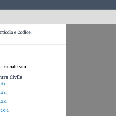
rticolo e Codice:
personalizzata
ura Civile
.d.c.
.d.c.
.d.c.
c.d.c.