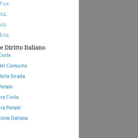
 c.c.
c.c.
c.c.
 c.c.
e Diritto Italiano
ivile
del Consumo
ella Strada
Penale
ra Civile
ra Penale
ione Italiana