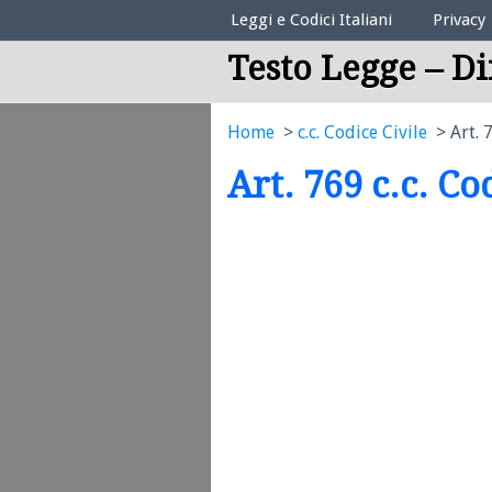
Elenco Codici Legali
Leggi e Codici Italiani
Privacy
Testo Legge – Di
Home
c.c. Codice Civile
Art. 
Art. 769 c.c. Co