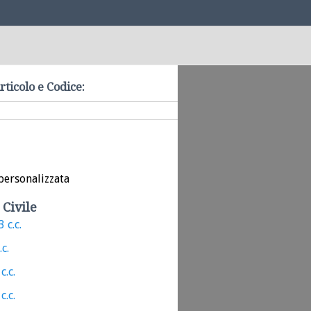
rticolo e Codice:
personalizzata
 Civile
 c.c.
.c.
c.c.
c.c.