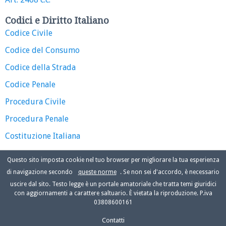
Codici e Diritto Italiano
Codice Civile
Codice del Consumo
Codice della Strada
Codice Penale
Procedura Civile
Procedura Penale
Costituzione Italiana
Questo sito imposta cookie nel tuo browser per migliorare la tua esperienza
di navigazione secondo
queste norme
. Se non sei d'accordo, è necessario
uscire dal sito. Testo legge è un portale amatoriale che tratta temi giuridici
con aggiornamenti a carattere saltuario. È vietata la riproduzione. P.iva
03808600161
Contatti