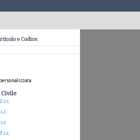
rticolo e Codice:
personalizzata
 Civile
 c.c.
c.c.
c.c.
 c.c.