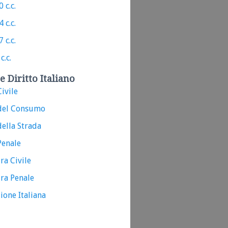
 c.c.
 c.c.
 c.c.
c.c.
e Diritto Italiano
ivile
del Consumo
ella Strada
Penale
ra Civile
ra Penale
ione Italiana