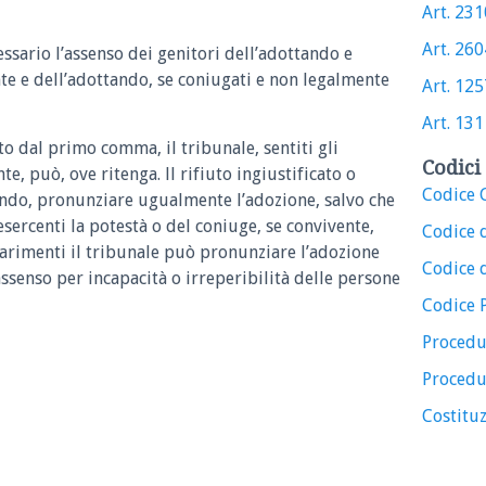
Art. 2310
Art. 2604
essario l’assenso dei genitori dell’adottando e
nte e dell’adottando, se coniugati e non legalmente
Art. 1257
Art. 131 
o dal primo comma, il tribunale, sentiti gli
Codici 
te, può, ove ritenga. ll rifiuto ingiustificato o
Codice C
tando, pronunziare ugualmente l’adozione, salvo che
 esercenti la potestà o del coniuge, se convivente,
Codice 
Parimenti il tribunale può pronunziare l’adozione
Codice d
ssenso per incapacità o irreperibilità delle persone
Codice 
Procedu
Procedu
Costituz