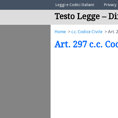
Elenco Codici Legali
Leggi e Codici Italiani
Privacy
Testo Legge – Di
Home
c.c. Codice Civile
Art. 
Art. 297 c.c. Co