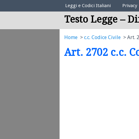
Elenco Codici Legali
Leggi e Codici Italiani
Privacy
Testo Legge – Di
Home
c.c. Codice Civile
Art. 
Art. 2702 c.c. C