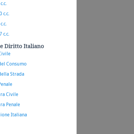
c.c.
 c.c.
c.c.
 c.c.
e Diritto Italiano
ivile
del Consumo
ella Strada
Penale
ra Civile
ra Penale
ione Italiana