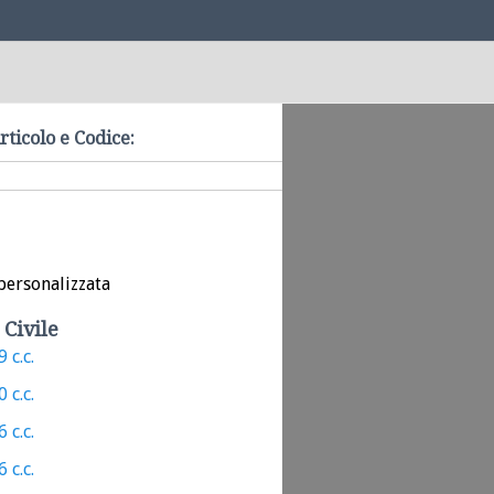
rticolo e Codice:
personalizzata
 Civile
 c.c.
 c.c.
 c.c.
 c.c.