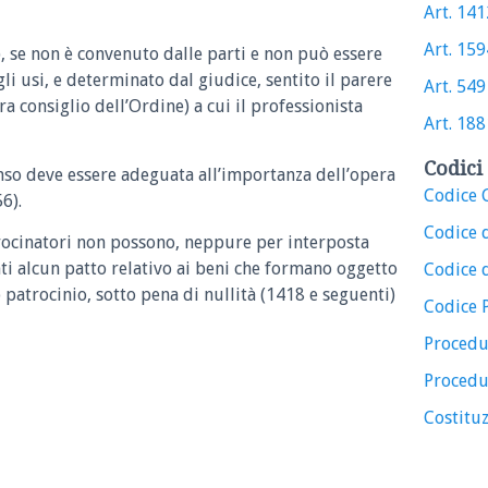
Art. 1412
Art. 1594
, se non è convenuto dalle parti e non può essere
li usi, e determinato dal giudice, sentito il parere
Art. 549 
ra consiglio dell’Ordine) a cui il professionista
Art. 1881
Codici 
nso deve essere adeguata all’importanza dell’opera
Codice C
6).
Codice 
atrocinatori non possono, neppure per interposta
nti alcun patto relativo ai beni che formano oggetto
Codice d
o patrocinio, sotto pena di nullità (1418 e seguenti)
Codice 
Procedu
Procedu
Costituz