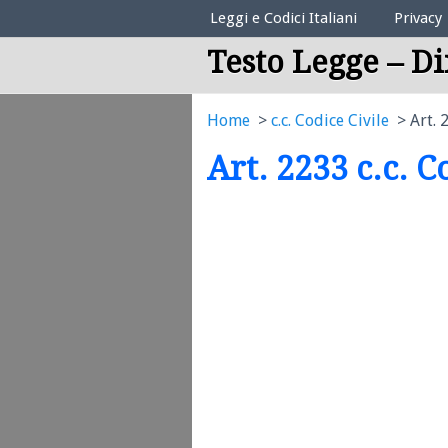
Elenco Codici Legali
Leggi e Codici Italiani
Privacy
Testo Legge – Di
Home
c.c. Codice Civile
Art. 
Art. 2233 c.c. C