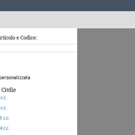
rticolo e Codice:
personalizzata
 Civile
c.c.
c.c.
 c.c.
 c.c.