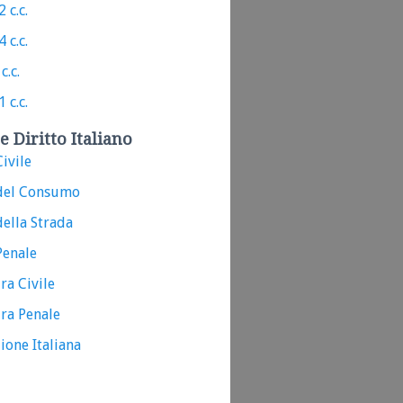
 c.c.
 c.c.
c.c.
 c.c.
e Diritto Italiano
ivile
del Consumo
ella Strada
Penale
ra Civile
ra Penale
ione Italiana