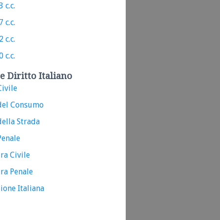
 c.c.
 c.c.
 c.c.
 c.c.
e Diritto Italiano
ivile
del Consumo
ella Strada
Penale
ra Civile
ra Penale
ione Italiana