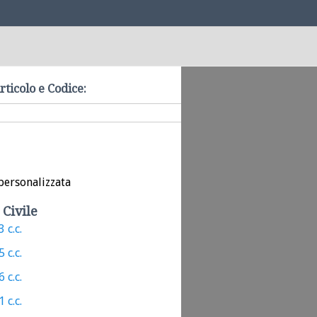
rticolo e Codice:
personalizzata
 Civile
 c.c.
 c.c.
 c.c.
 c.c.