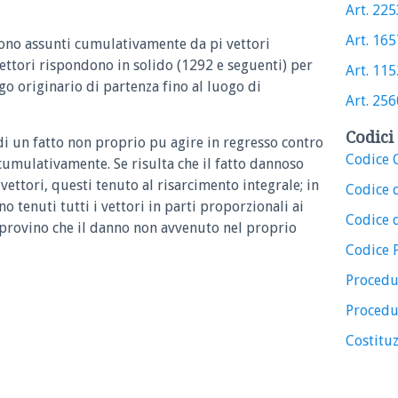
Art. 2253
Art. 1657
sono assunti cumulativamente da pi vettori
vettori rispondono in solido (1292 e seguenti) per
Art. 1152
go originario di partenza fino al luogo di
Art. 2560
Codici 
di un fatto non proprio pu agire in regresso contro
Codice C
 cumulativamente. Se risulta che il fatto dannoso
ettori, questi tenuto al risarcimento integrale; in
Codice 
o tenuti tutti i vettori in parti proporzionali ai
Codice d
e provino che il danno non avvenuto nel proprio
Codice 
Procedu
Procedu
Costituz