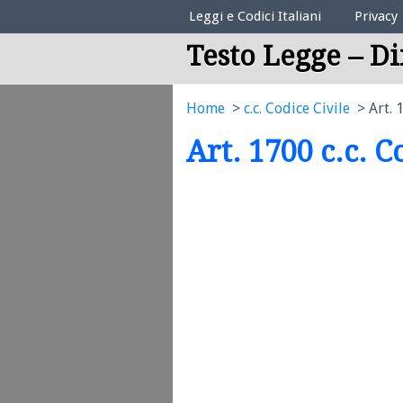
Elenco Codici Legali
Leggi e Codici Italiani
Privacy
Testo Legge – Di
Home
c.c. Codice Civile
Art. 
Art. 1700 c.c. C