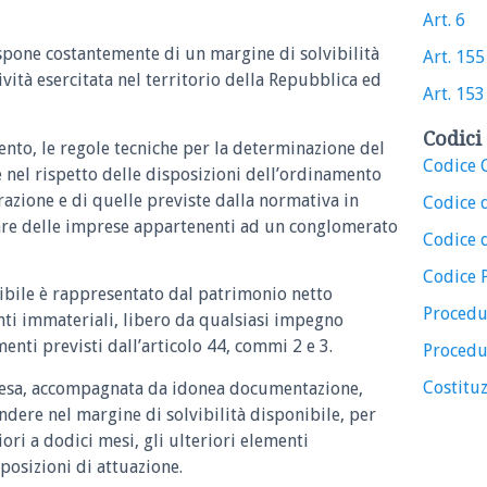
Art. 6
ispone costantemente di un margine di solvibilità
Art. 155
ività esercitata nel territorio della Repubblica ed
Art. 153
Codici 
ento, le regole tecniche per la determinazione del
Codice C
e nel rispetto delle disposizioni dell’ordinamento
razione e di quelle previste dalla normativa in
Codice 
are delle imprese appartenenti ad un conglomerato
Codice d
Codice 
onibile è rappresentato dal patrimonio netto
Procedu
nti immateriali, libero da qualsiasi impegno
enti previsti dall’articolo 44, commi 2 e 3.
Procedu
Costituz
presa, accompagnata da idonea documentazione,
dere nel margine di solvibilità disponibile, per
ri a dodici mesi, gli ulteriori elementi
posizioni di attuazione.