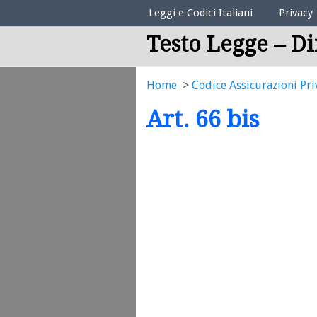
Elenco Codici Legali
Leggi e Codici Italiani
Privacy
Testo Legge – Di
Home
Codice Assicurazioni Pri
Art. 66 bis