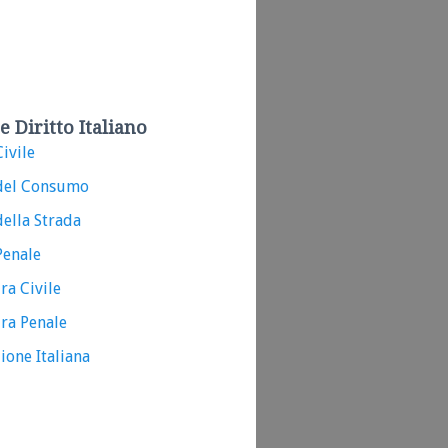
e Diritto Italiano
ivile
del Consumo
ella Strada
Penale
ra Civile
ra Penale
ione Italiana