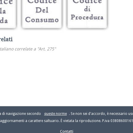
relati
italiano correlate a "Art. 275"
za di navigazione secondo
queste norme
. Se non sei d'accordo, è necessario usc
aggiornamenti a carattere saltuario. È vietata la riproduzione. P.iva 0380860016
Contatti