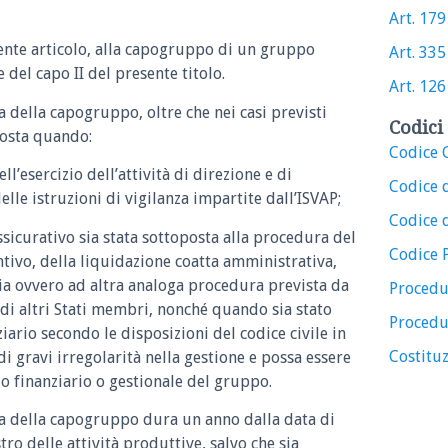
Art. 179
sente articolo, alla capogruppo di un gruppo
Art. 335
 del capo II del presente titolo.
Art. 126
a della capogruppo, oltre che nei casi previsti
Codici 
posta quando:
Codice C
l’esercizio dell’attività di direzione e di
Codice 
lle istruzioni di vigilanza impartite dall’ISVAP;
Codice d
ssicurativo sia stata sottoposta alla procedura del
Codice 
tivo, della liquidazione coatta amministrativa,
ia ovvero ad altra analoga procedura prevista da
Procedu
e di altri Stati membri, nonché quando sia stato
Procedu
ario secondo le disposizioni del codice civile in
Costituz
i gravi irregolarità nella gestione e possa essere
io finanziario o gestionale del gruppo.
ia della capogruppo dura un anno dalla data di
ro delle attività produttive, salvo che sia