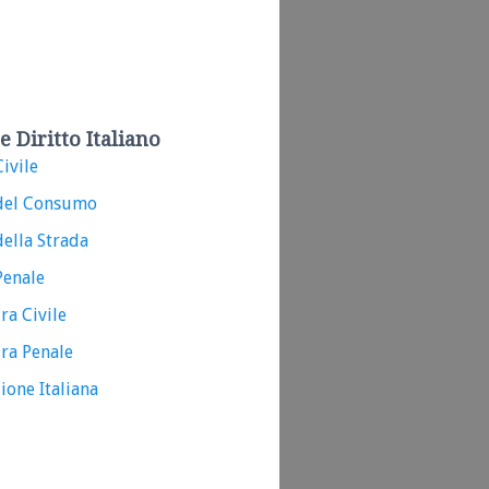
e Diritto Italiano
ivile
del Consumo
ella Strada
Penale
ra Civile
ra Penale
ione Italiana