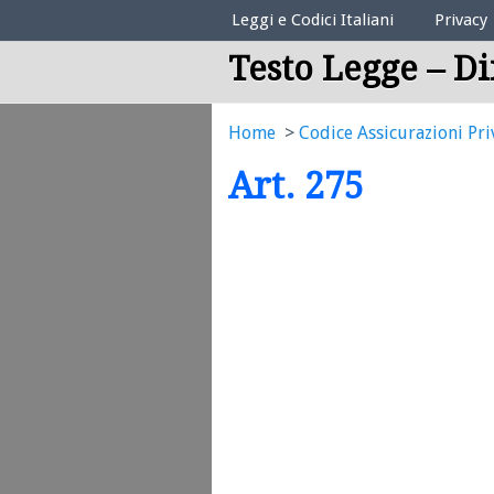
Elenco Codici Legali
Leggi e Codici Italiani
Privacy
Testo Legge – Di
Home
Codice Assicurazioni Pri
Art. 275