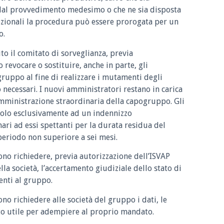
 dal provvedimento medesimo o che ne sia disposta
ccezionali la procedura può essere prorogata per un
o.
ito il comitato di sorveglianza, previa
 revocare o sostituire, anche in parte, gli
gruppo al fine di realizzare i mutamenti degli
o necessari. I nuovi amministratori restano in carica
amministrazione straordinaria della capogruppo. Gli
tolo esclusivamente ad un indennizzo
ri ad essi spettanti per la durata residua del
riodo non superiore a sei mesi.
ono richiedere, previa autorizzazione dell’ISVAP
lla società, l’accertamento giudiziale dello stato di
enti al gruppo.
no richiedere alle società del gruppo i dati, le
to utile per adempiere al proprio mandato.