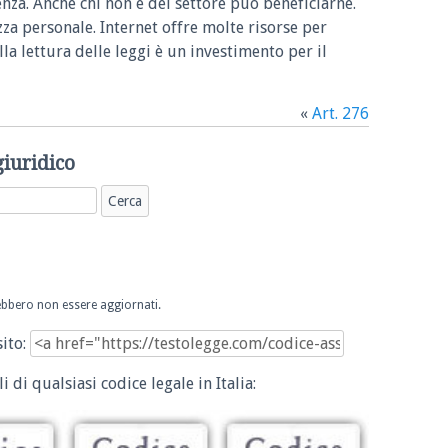
enza. Anche chi non è del settore può beneficiarne.
zza personale. Internet offre molte risorse per
la lettura delle leggi è un investimento per il
«
Art. 276
giuridico
trebbero non essere aggiornati.
sito:
i di qualsiasi codice legale in Italia: