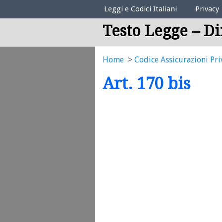
Elenco Codici Legali
Leggi e Codici Italiani
Privacy
Testo Legge – Di
Home
Codice Assicurazioni Pri
Art. 170 bis