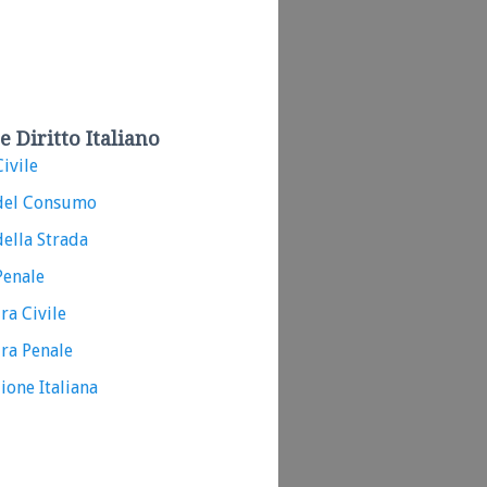
e Diritto Italiano
ivile
del Consumo
ella Strada
Penale
ra Civile
ra Penale
ione Italiana