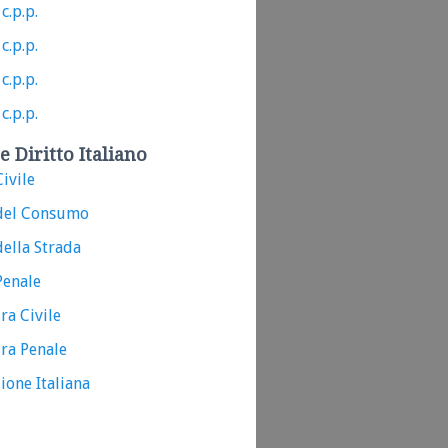
c.p.p.
c.p.p.
c.p.p.
c.p.p.
e Diritto Italiano
ivile
del Consumo
ella Strada
Penale
ra Civile
ra Penale
ione Italiana