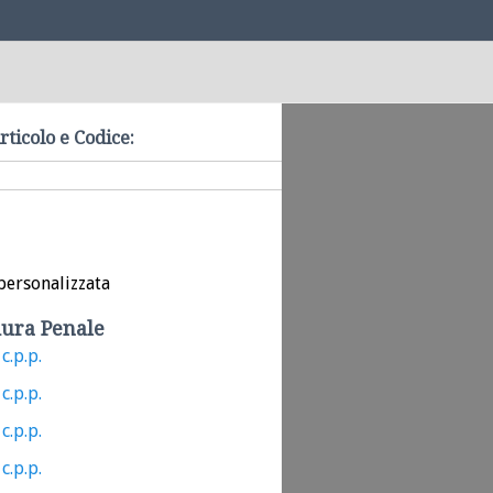
rticolo e Codice:
personalizzata
ura Penale
c.p.p.
c.p.p.
c.p.p.
c.p.p.