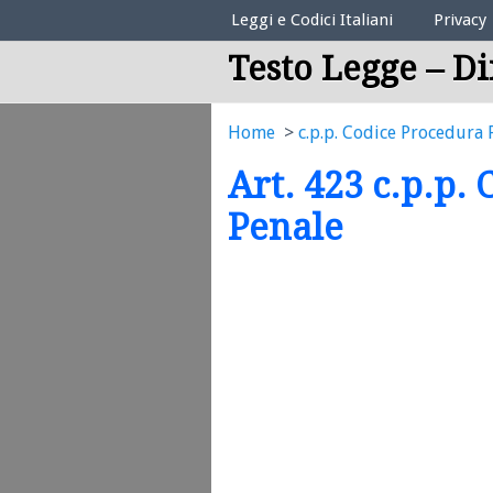
Elenco Codici Legali
Leggi e Codici Italiani
Privacy
Testo Legge – Di
Home
c.p.p. Codice Procedura 
Art. 423 c.p.p.
Penale