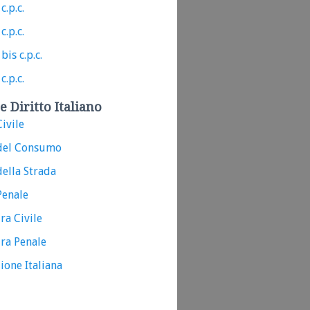
c.p.c.
c.p.c.
bis c.p.c.
c.p.c.
e Diritto Italiano
ivile
del Consumo
ella Strada
Penale
ra Civile
ra Penale
ione Italiana