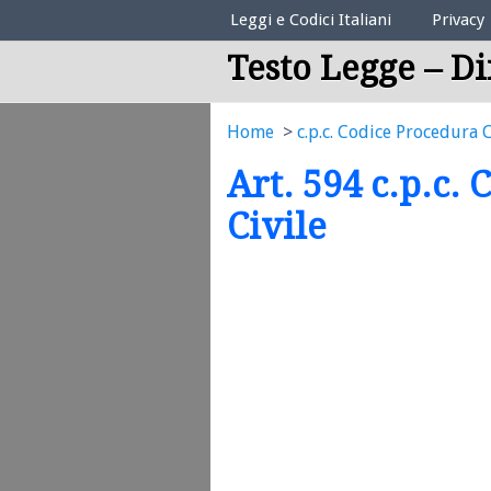
Elenco Codici Legali
Leggi e Codici Italiani
Privacy
Testo Legge – Di
Home
c.p.c. Codice Procedura C
Art. 594 c.p.c.
Civile