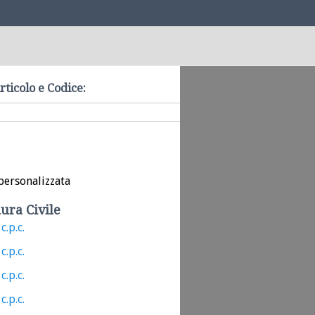
rticolo e Codice:
personalizzata
ura Civile
c.p.c.
c.p.c.
c.p.c.
c.p.c.