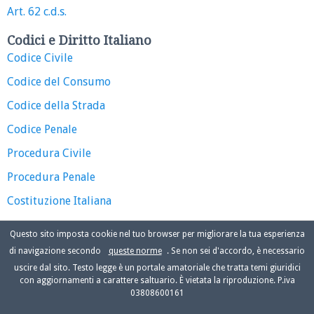
Art. 62 c.d.s.
Codici e Diritto Italiano
Codice Civile
Codice del Consumo
Codice della Strada
Codice Penale
Procedura Civile
Procedura Penale
Costituzione Italiana
Questo sito imposta cookie nel tuo browser per migliorare la tua esperienza
di navigazione secondo
queste norme
. Se non sei d'accordo, è necessario
uscire dal sito. Testo legge è un portale amatoriale che tratta temi giuridici
con aggiornamenti a carattere saltuario. È vietata la riproduzione. P.iva
03808600161