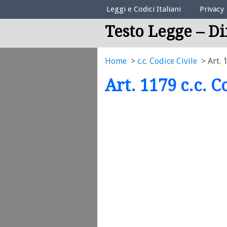
Elenco Codici Legali
Leggi e Codici Italiani
Privacy
Testo Legge – Di
Home
c.c. Codice Civile
Art. 
Art. 1179 c.c. C