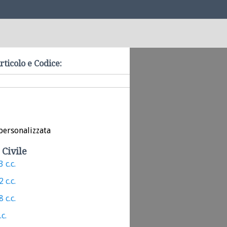
rticolo e Codice:
personalizzata
 Civile
 c.c.
 c.c.
 c.c.
.c.