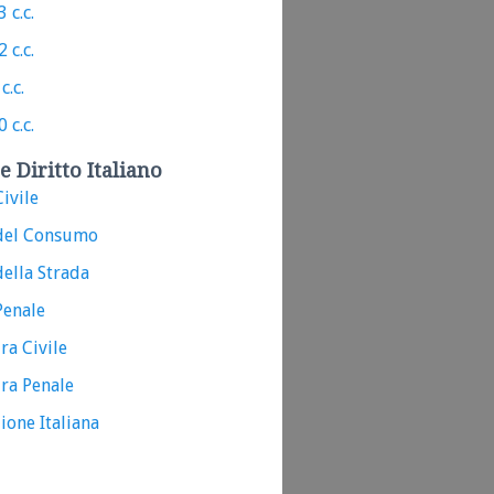
 c.c.
 c.c.
c.c.
 c.c.
e Diritto Italiano
ivile
del Consumo
ella Strada
Penale
ra Civile
ra Penale
ione Italiana